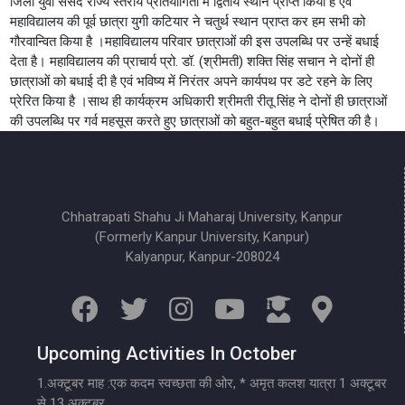
जिला युवा संसद राज्य स्तरीय प्रतियोगिता में द्वितीय स्थान प्राप्त किया है एवं
महाविद्यालय की पूर्व छात्रा युगी कटियार ने चतुर्थ स्थान प्राप्त कर हम सभी को
गौरवान्वित किया है ।महाविद्यालय परिवार छात्राओं की इस उपलब्धि पर उन्हें बधाई
देता है। महाविद्यालय की प्राचार्य प्रो. डॉ. (श्रीमती) शक्ति सिंह सचान ने दोनों ही
छात्राओं को बधाई दी है एवं भविष्य में निरंतर अपने कार्यपथ पर डटे रहने के लिए
प्रेरित किया है ।साथ ही कार्यक्रम अधिकारी श्रीमती रीतू सिंह ने दोनों ही छात्राओं
की उपलब्धि पर गर्व महसूस करते हुए छात्राओं को बहुत-बहुत बधाई प्रेषित की है।
Chhatrapati Shahu Ji Maharaj University, Kanpur
(Formerly Kanpur University, Kanpur)
Kalyanpur, Kanpur-208024
Upcoming Activities In October
1.अक्टूबर माह :एक कदम स्वच्छता की ओर, * अमृत कलश यात्रा 1 अक्टूबर
से 13 अक्टूबर